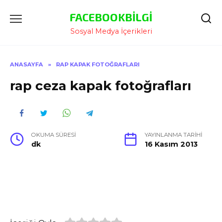
İçeriğe
FACEBOOKBILGI
Atla
Sosyal Medya İçerikleri
ANASAYFA
»
RAP KAPAK FOTOĞRAFLARI
rap ceza kapak fotoğrafları
OKUMA SÜRESI
YAYINLANMA TARIHI
dk
16 Kasım 2013