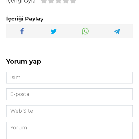
İçeriği Oyla
İçeriği Paylaş
Yorum yap
İsim
*
E-
posta
*
Web
Site
Yorum