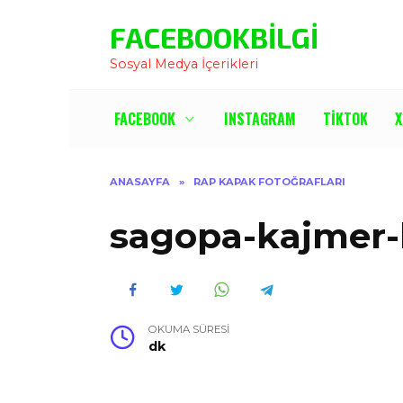
İçeriğe
FACEBOOKBILGI
Atla
Sosyal Medya İçerikleri
FACEBOOK
INSTAGRAM
TIKTOK
X
ANASAYFA
»
RAP KAPAK FOTOĞRAFLARI
sagopa-kajmer-k
OKUMA SÜRESI
dk