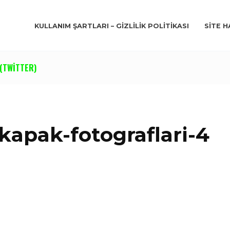
KULLANIM ŞARTLARI – GIZLILIK POLITIKASI
SITE H
(TWITTER)
apak-fotograflari-4