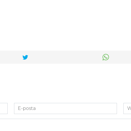
E-
We
posta
Sit
*