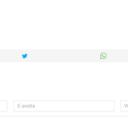
E-
We
posta
Sit
*