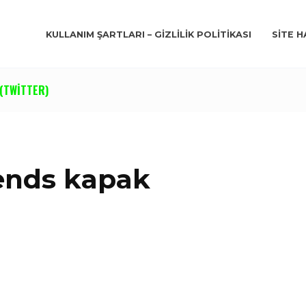
KULLANIM ŞARTLARI – GIZLILIK POLITIKASI
SITE H
(TWITTER)
gends kapak