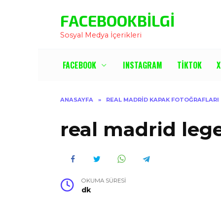
İçeriğe
FACEBOOKBILGI
Atla
Sosyal Medya İçerikleri
FACEBOOK
INSTAGRAM
TIKTOK
X
ANASAYFA
»
REAL MADRID KAPAK FOTOĞRAFLARI
real madrid le
OKUMA SÜRESI
dk