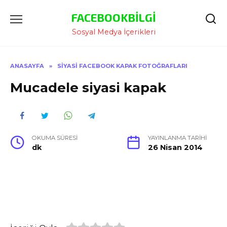
İçeriğe
FACEBOOKBILGI
Atla
Sosyal Medya İçerikleri
ANASAYFA
»
SIYASI FACEBOOK KAPAK FOTOĞRAFLARI
Mucadele siyasi kapak
OKUMA SÜRESI
YAYINLANMA TARIHI
dk
26 Nisan 2014