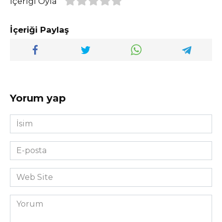
İçeriği Oyla
İçeriği Paylaş
Yorum yap
İsim
*
E-
posta
*
Web
Site
Yorum