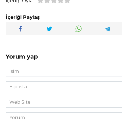
İçeriği Oyla
İçeriği Paylaş
Yorum yap
İsim
*
E-
posta
*
Web
Site
Yorum