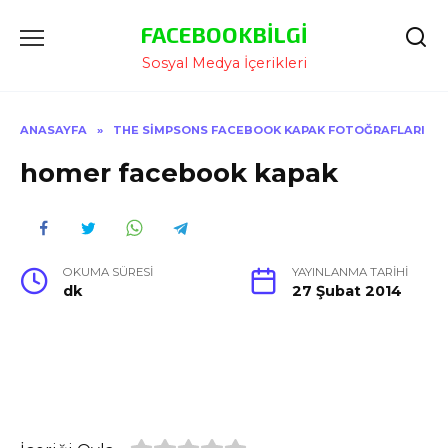
İçeriğe
FACEBOOKBILGI
Atla
Sosyal Medya İçerikleri
ANASAYFA
»
THE SIMPSONS FACEBOOK KAPAK FOTOĞRAFLARI
homer facebook kapak
OKUMA SÜRESI
YAYINLANMA TARIHI
dk
27 Şubat 2014