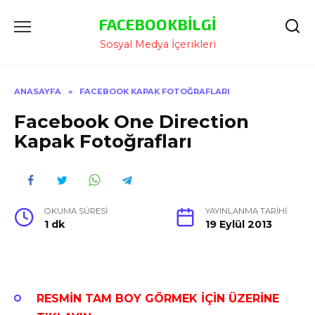
İçeriğe
FACEBOOKBILGI
Atla
Sosyal Medya İçerikleri
ANASAYFA
»
FACEBOOK KAPAK FOTOĞRAFLARI
Facebook One Direction
Kapak Fotoğrafları
OKUMA SÜRESI
YAYINLANMA TARIHI
1 dk
19 Eylül 2013
RESMİN TAM BOY GÖRMEK İÇİN ÜZERİNE