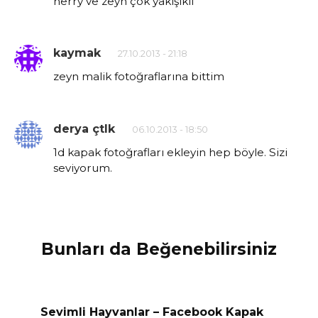
herry ve zeyn çok yakışıklı
kaymak
27.10.2013 - 21:18
zeyn malik fotoğraflarına bittim
derya çtlk
06.10.2013 - 18:50
1d kapak fotoğrafları ekleyin hep böyle. Sizi
seviyorum.
Bunları da Beğenebilirsiniz
Sevimli Hayvanlar – Facebook Kapak