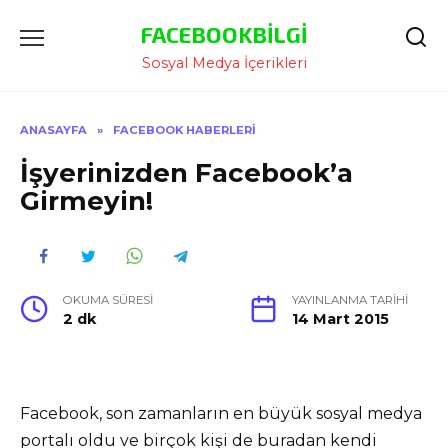
İçeriğe
FACEBOOKBILGI
Atla
Sosyal Medya İçerikleri
ANASAYFA
»
FACEBOOK HABERLERI
İşyerinizden Facebook’a
Girmeyin!
OKUMA SÜRESI
YAYINLANMA TARIHI
2 dk
14 Mart 2015
Facebook, son zamanların en büyük sosyal medya
portalı oldu ve birçok kişi de buradan kendi