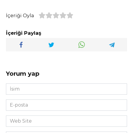
İçeriği Oyla
İçeriği Paylaş
Yorum yap
İsim
*
E-
posta
*
Web
Site