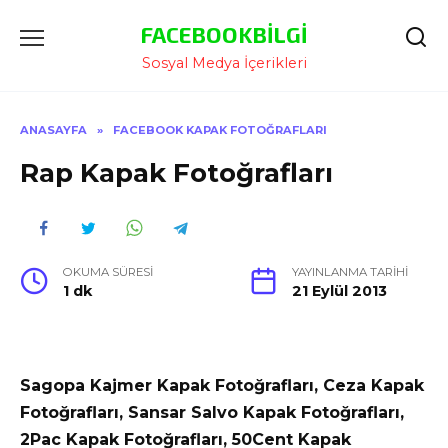
İçeriğe
FACEBOOKBILGI
Atla
Sosyal Medya İçerikleri
ANASAYFA
»
FACEBOOK KAPAK FOTOĞRAFLARI
Rap Kapak Fotoğrafları
OKUMA SÜRESI
YAYINLANMA TARIHI
1 dk
21 Eylül 2013
Sagopa Kajmer Kapak Fotoğrafları, Ceza Kapak
Fotoğrafları, Sansar Salvo Kapak Fotoğrafları,
2Pac Kapak Fotoğrafları, 50Cent Kapak